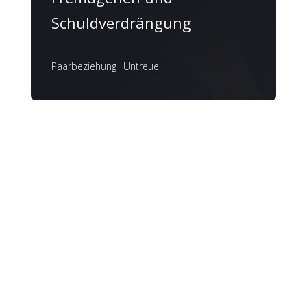
Schuldverdrängung
Paarbeziehung
Untreue
30- 39
Fall-Nr. 14
Beziehungsprobleme lösen:
ER flirtet mit anderen
Frauen
Paarbeziehung
Untreue