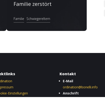
Familie zerstört
Familie
Schwiegereltern
ektlinks
Kontakt
dination
E-Mail
mpressum
ordination@bonelli.info
okie-Einstellungen
Anschrift
tenschutz
Sonnenfelssgasse 5/7, 101