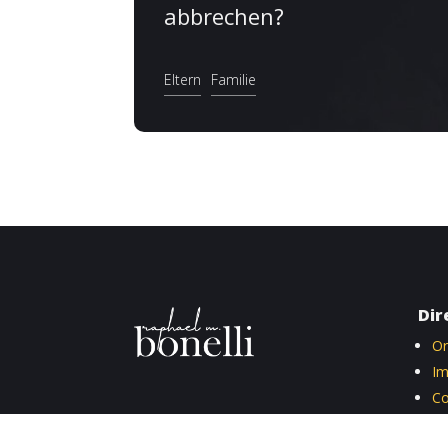
abbrechen?
Eltern
Familie
Dir
Or
I
Co
Da