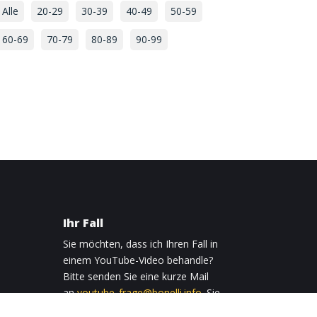
Alle
20-29
30-39
40-49
50-59
60-69
70-79
80-89
90-99
Ihr Fall
Sie möchten, dass ich Ihren Fall in
einem YouTube-Video behandle?
Bitte senden Sie eine kurze Mail
an
youtube_frage@bonelli.info
. Sie
0
erhalten daraufhin sofort eine E-