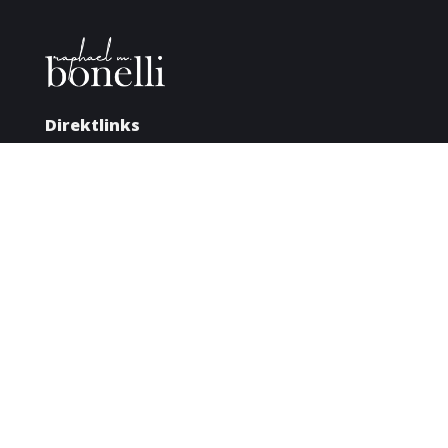
Direktlinks
Ordination
Impressum
Cookie-Einstellungen
Datenschutz
Kontakt
E-Mail
ordination@bonelli.info
Anschrift
Sonnenfelssgasse 5/7, 1010 Wien