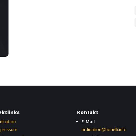
ektlinks
Kontakt
dination
E-Mail
mpressum
ordination@bonelli.info