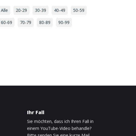
Alle
20-29
30-39
40-49
50-59
60-69
70-79
80-89
90-99
Ihr Fall
Sie möchten, dass ich Ihren Fall in
einem YouTube-Video behandle?
Bitte senden Sie eine kurze Mail