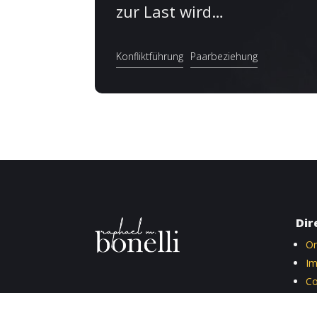
zur Last wird…
Konfliktführung
Paarbeziehung
Dir
Or
I
Co
Da