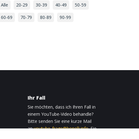
Alle
20-29
30-39
40-49
50-59
60-69
70-79
80-89
90-99
Ihr Fall
Sie möchten, dass ich Ihren Fall in
einem YouTube-Video behandle?
Bitte senden Sie eine kurze Mail
an
youtube_frage@bonelli.info
. Sie
0
erhalten daraufhin sofort eine E-