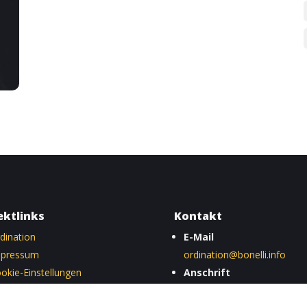
ektlinks
Kontakt
dination
E-Mail
mpressum
ordination@bonelli.info
okie-Einstellungen
Anschrift
tenschutz
Sonnenfelssgasse 5/7, 101