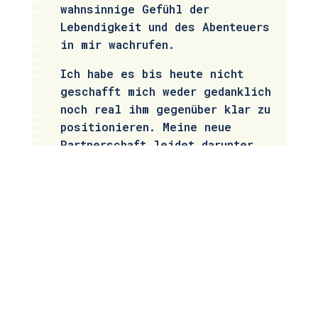
wahnsinnige Gefühl der
Lebendigkeit und des Abenteuers
in mir wachrufen.
Ich habe es bis heute nicht
geschafft mich weder gedanklich
noch real ihm gegenüber klar zu
positionieren. Meine neue
Partnerschaft leidet darunter
sehr.
Zu meinen Fragen:
Wie löse ich mich aus dieser
‚kranken‘ emotionalen
Verstrickung? Warum werden
solche Gefühle in mir wach?
Wie finde ich den Weg mutig
und gelassen zu sein und selbst
eine Situation zu bestimmen,